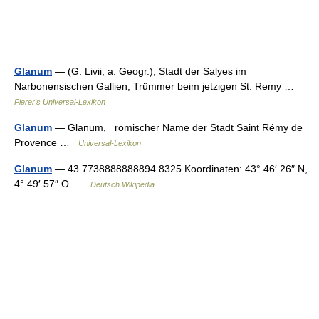
Glanum
— (G. Livii, a. Geogr.), Stadt der Salyes im
Narbonensischen Gallien, Trümmer beim jetzigen St. Remy …
Pierer's Universal-Lexikon
Glanum
— Glanum, römischer Name der Stadt Saint Rémy de
Provence …
Universal-Lexikon
Glanum
— 43.7738888888894.8325 Koordinaten: 43° 46′ 26″ N,
4° 49′ 57″ O …
Deutsch Wikipedia