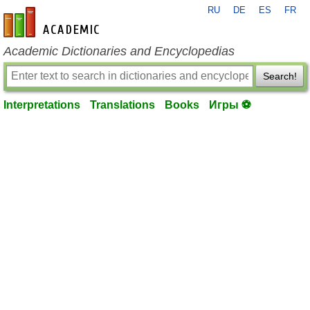
RU
DE
ES
FR
en-academic.com
Academic Dictionaries and Encyclopedias
Search!
Interpretations
Translations
Books
Игры ⚽