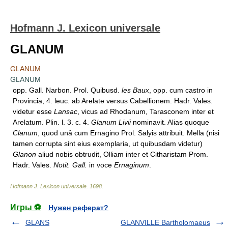
Hofmann J. Lexicon universale
GLANUM
GLANUM
GLANUM
opp. Gall. Narbon. Prol. Quibusd.
les Baux
, opp. cum castro in
Provincia, 4. leuc. ab Arelate versus Cabellionem. Hadr. Vales.
videtur esse
Lansac
, vicus ad Rhodanum, Tarasconem inter et
Arelatum. Plin. l. 3. c. 4.
Glanum Livii
nominavit. Alias quoque
Clanum
, quod unâ cum Ernagino Prol. Salyis attribuit. Mella (nisi
tamen corrupta sint eius exemplaria, ut quibusdam videtur)
Glanon
aliud nobis obtrudit, Olliam inter et Citharistam Prom.
Hadr. Vales.
Notit. Gall.
in voce
Ernaginum
.
Hofmann J. Lexicon universale
.
1698
.
Игры ⚽
Нужен реферат?
GLANS
GLANVILLE Bartholomaeus